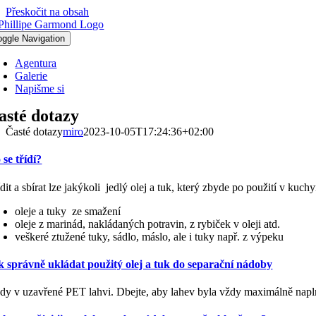
Přeskočit na obsah
oggle Navigation
Agentura
Galerie
Napišme si
asté dotazy
Časté dotazy
miro
2023-10-05T17:24:36+02:00
 se třídí?
dit a sbírat lze jakýkoli jedlý olej a tuk, který zbyde po použití v kuchy
oleje a tuky ze smažení
oleje z marinád, nakládaných potravin, z rybiček v oleji atd.
veškeré ztužené tuky, sádlo, máslo, ale i tuky např. z výpeku
k správně ukládat použitý olej a tuk do separační nádoby
dy v uzavřené PET lahvi. Dbejte, aby lahev byla vždy maximálně napl