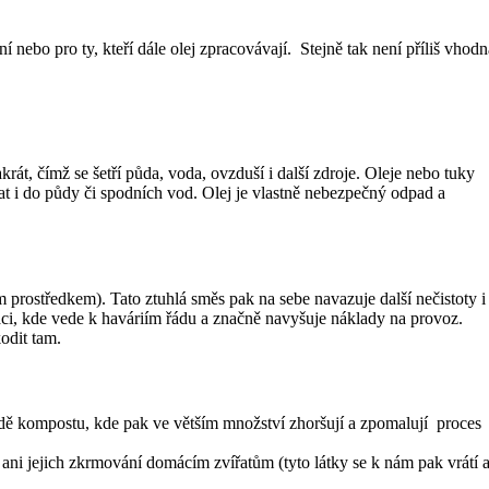
 nebo pro ty, kteří dále olej zpracovávají. Stejně tak není příliš vhod
át, čímž se šetří půda, voda, ovzduší i další zdroje. Oleje nebo tuky
tat i do půdy či spodních vod. Olej je vlastně nebezpečný odpad a
 prostředkem). Tato ztuhlá směs pak na sebe navazuje další nečistoty i
ci, kde vede k haváriím řádu a značně navyšuje náklady na provoz.
odit tam.
adě kompostu, kde pak ve větším množství zhoršují a zpomalují proces
ani jejich zkrmování domácím zvířatům (tyto látky se k nám pak vrátí 