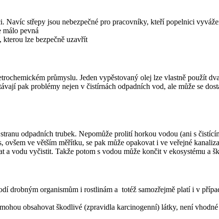
i. Navíc střepy jsou nebezpečné pro pracovníky, kteří popelnici vyvážení
je málo pevná
, kterou lze bezpečně uzavřít
trochemickém průmyslu. Jeden vypěstovaný olej lze vlastně použít dvakr
astávají pak problémy nejen v čistírnách odpadních vod, ale může se dos
tranu odpadních trubek. Nepomůže prolití horkou vodou (ani s čistícím
 ovšem ve větším měřítku, se pak může opakovat i ve veřejné kanaliza
t a vodu vyčistit. Takže potom s vodou může končit v ekosystému a šk
kodí drobným organismům i rostlinám a totéž samozřejmě platí i v příp
mohou obsahovat škodlivé (zpravidla karcinogenní) látky, není vhodné 