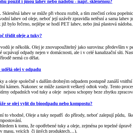
hu použít i jinou lahev nebo nádobu - např. skleněnou?
. Skleněná lahev se může při vhozu rozbít, a tím znečistí celou popelnic
vodní lahev od oleje, neboť její uzávěr zpravidla netěsní a sama lahev 
k již bylo řečeno, nejlépe se hodí PET lahev, nebo jiná plastová nádoba.
oč třídit oleje a tuky?
vodů je několik. Olej je znovupoužitelný jako surovina: především v pe
ké ucpávají odpady nejen v domácnosti, ale i v celé kanalizační síti. N
přírodě nemá co dělat.
 udělá olej v odpadu
ky a oleje společně s dalším drobným odpadem postupně zanáší vnitřní s
dní kámen. Nakonec se může zastavit veškerý odtok vody. Tento proces,
stírny odpadních vod tuky a oleje nejsou schopny beze zbytku zpracova
že se olej vylít do bioodpadu nebo kompostu?
ní to vhodné, Oleje a tuky nepatří do přírody, neboť zalepují půdu, š
mpostování.
hledem k tomu, že opotřebené tuky a oleje, zejména po tepelné úpravě 
ž v masu, vejcích či jiných produktech…).